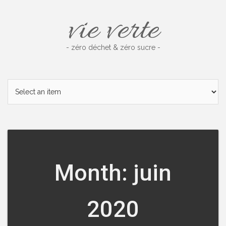
Skip
vie verte
to
content
- zéro déchet & zéro sucre -
Month: juin
2020