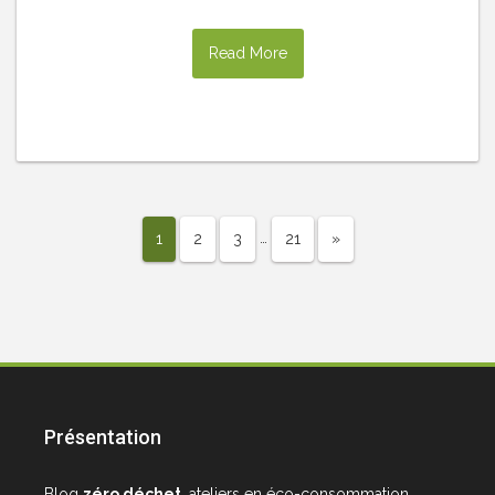
Read More
…
1
2
3
21
»
Présentation
Blog
zéro déchet
, ateliers en éco-consommation,