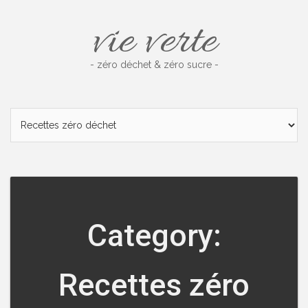
Skip
vie verte
to
content
- zéro déchet & zéro sucre -
Category:
Recettes zéro