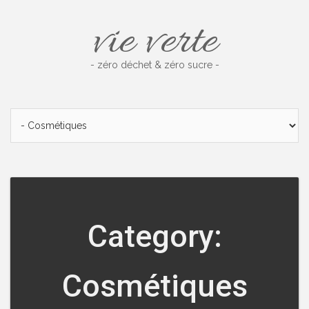
Skip
vie verte
to
content
- zéro déchet & zéro sucre -
Category:
Cosmétiques