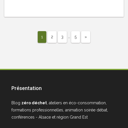
…
1
2
3
5
»
Présentation
Blog
zéro déchet
, ateliers en éco-consommation,
formations professionnelles, animation soirée débat,
conférences - Alsace et région Grand Est