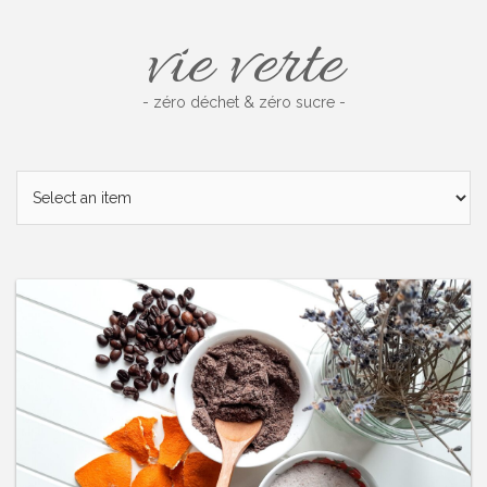
Skip
vie verte
to
content
- zéro déchet & zéro sucre -