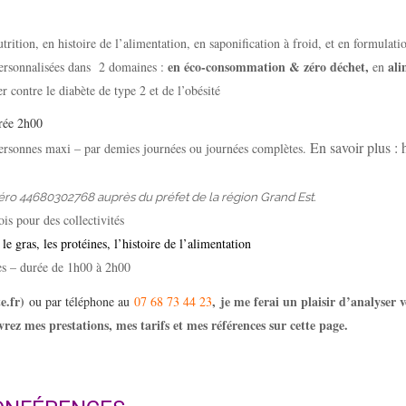
tion, en histoire de l’alimentation, en saponification à froid, et en formulatio
en éco-consommation & zéro déchet,
ali
personnalisées dans 2 domaines :
en
r contre le diabète de type 2 et de l’obésité
rée 2h00
En savoir plus :
ersonnes maxi – par demies journées ou journées complètes.
méro 44680302768 auprès du préfet de la région Grand Est.
is pour des collectivités
 le gras, les protéines, l’histoire de l’alimentation
es – durée de 1h00 à 2h00
e.fr)
,
je me ferai un plaisir d’analyser
ou
par téléphone au
07 68 73 44 23
z mes prestations, mes tarifs et mes références sur cette page.