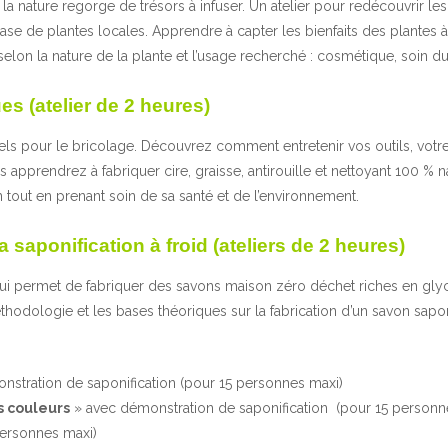
 : la nature regorge de trésors à infuser. Un atelier pour redécouvrir
e de plantes locales. Apprendre à capter les bienfaits des plantes à 
 selon la nature de la plante et l’usage recherché : cosmétique, soin du
es (atelier de 2 heures)
s pour le bricolage. Découvrez comment entretenir vos outils, votre 
apprendrez à fabriquer cire, graisse, antirouille et nettoyant 100 % nat
tout en prenant soin de sa santé et de l’environnement.
a saponification à froid (ateliers de 2 heures)
qui permet de fabriquer des savons maison zéro déchet riches en glyc
hodologie et les bases théoriques sur la fabrication d’un savon saponif
stration de saponification (pour 15 personnes maxi)
s couleurs
» avec démonstration de saponification (pour 15 personn
ersonnes maxi)