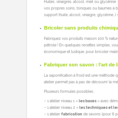
Huiles, vinaigres, alcool, miel ou glycérine
vos propres soins, toniques ou baumes à bas
support (huile, alcool, vinaigre, glycérine…)
Bricoler sans produits chimiqu
Fabriquez vos produits maison 100 % naturel
pétrole ! En quelques recettes simples, vous 
économique et ludique, pour bricoler malin 
Fabriquer son savon : l’art de l
La saponification à froid est une méthode 
atelier permet pas à pas de découvrir la mét
Plusieurs formules possibles :
– 1 atelier niveau 1 «
les bases
» avec démon
– 1 atelier niveau 2 «
les techniques et le
– 1 atelier
fabrication
de savons (pour 6 p