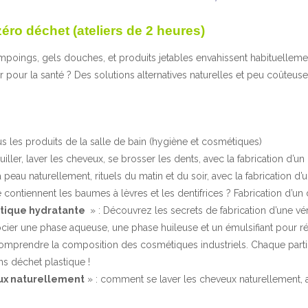
éro déchet (ateliers de 2 heures)
oings, gels douches, et produits jetables envahissent habituellement
r pour la santé ? Des solutions alternatives naturelles et peu coûte
s les produits de la salle de bain (hygiène et cosmétiques)
iller, laver les cheveux, se brosser les dents, avec la fabrication d’un
 peau naturellement, rituels du matin et du soir, avec la fabrication d
 contiennent les baumes à lèvres et les dentifrices ? Fabrication d’un 
tique hydratante
» : Découvrez les secrets de fabrication d’une vé
ocier une phase aqueuse, une phase huileuse et un émulsifiant pour ré
mprendre la composition des cosmétiques industriels. Chaque partic
ans déchet plastique !
ux naturellement
» : comment se laver les cheveux naturellement,