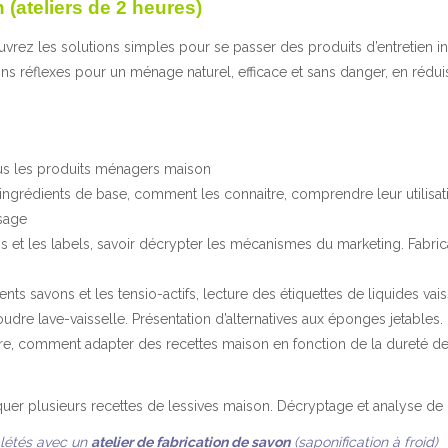
(ateliers de 2 heures)
vrez les solutions simples pour se passer des produits d’entretien in
ns réflexes pour un ménage naturel, efficace et sans danger, en rédui
us les produits ménagers maison
 ingrédients de base, comment les connaitre, comprendre leur utilisatio
usage
os et les labels, savoir décrypter les mécanismes du marketing. Fabrica
rents savons et les tensio-actifs, lecture des étiquettes de liquides v
oudre lave-vaisselle. Présentation d’alternatives aux éponges jetables.
ire, comment adapter des recettes maison en fonction de la dureté de l
iquer plusieurs recettes de lessives maison. Décryptage et analyse de
létés avec un
atelier de fabrication de savon
(saponification à froid)