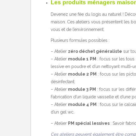
Les produits ménagers maison 
Devenez une fée du logis au naturel ! Décou
maison. Ces ateliers vous présentent les bo
vous et de l’environnement.
Plusieurs formules possibles :
– Atelier
zéro déchet généraliste
sur to
– Atelier
module 1
PM
: focus sur les tous
lessive en poudre et d’un nettoyant multi-
– Atelier
module 2
PM
: focus sur les pict
désinfectant.
– Atelier
module 3
PM
: focus sur les diffé
Fabrication d’un liquide vaisselle et d’une p
– Atelier
module 4
PM
: focus sur le calca
d’un gel wc.
– Atelier
PM spécial lessives
: Savoir fabr
Ces ateliers peuvent également être comp