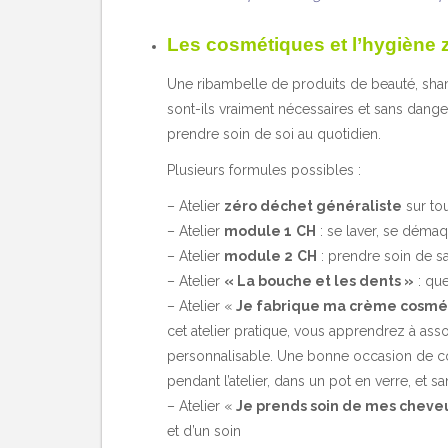
Les cosmétiques et l’hygiène z
Une ribambelle de produits de beauté, shamp
sont-ils vraiment nécessaires et sans dange
prendre soin de soi au quotidien.
Plusieurs formules possibles :
– Atelier
zéro déchet généraliste
sur tou
– Atelier
module 1
CH
: se laver, se démaqu
– Atelier
module 2
CH
: prendre soin de sa
– Atelier
« La bouche et les dents »
: que
– Atelier «
Je fabrique ma crème cosmé
cet atelier pratique, vous apprendrez à ass
personnalisable. Une bonne occasion de co
pendant l’atelier, dans un pot en verre, et s
– Atelier «
Je prends soin de mes cheve
et d’un soin