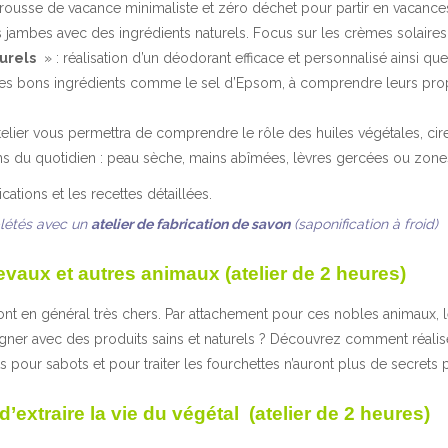
ousse de vacance minimaliste et zéro déchet pour partir en vacances l’
es jambes avec des ingrédients naturels. Focus sur les crèmes solaires
urels
» : réalisation d’un déodorant efficace et personnalisé ainsi q
les bons ingrédients comme le sel d’Epsom, à comprendre leurs propr
telier vous permettra de comprendre le rôle des huiles végétales, cir
ns du quotidien : peau sèche, mains abîmées, lèvres gercées ou zone
ations et les recettes détaillées.
létés avec un
atelier de fabrication de savon
(saponification à froid)
vaux et autres animaux (atelier de 2 heures)
ont en général très chers. Par attachement pour ces nobles animaux, l
soigner avec des produits sains et naturels ? Découvrez comment réal
 pour sabots et pour traiter les fourchettes n’auront plus de secrets 
d’extraire la vie du végétal (atelier de 2 heures)