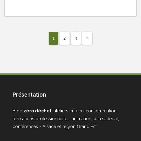
1
2
3
»
Présentation
Blog
zéro déchet
, ateliers en éco-consommation,
formations professionnelles, animation soirée débat,
conférences - Alsace et région Grand Est