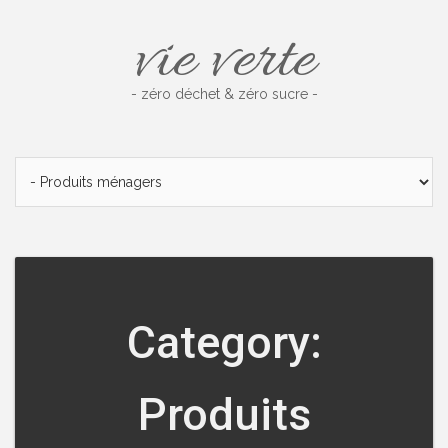
Skip
vie verte
to
content
- zéro déchet & zéro sucre -
Category:
Produits