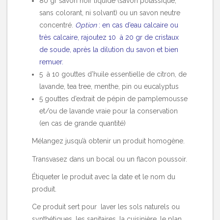
80 gr savon noir liquide (savon potassique,
sans colorant, ni solvant) ou un savon neutre
concentré.
Option
: en cas d’eau calcaire ou
très calcaire, rajoutez 10 à 20 gr de cristaux
de soude, après la dilution du savon et bien
remuer.
5 à 10 gouttes d’huile essentielle de citron, de
lavande, tea tree, menthe, pin ou eucalyptus
5 gouttes d’extrait de pépin de pamplemousse
et/ou de lavande vraie pour la conservation
(en cas de grande quantité)
Mélangez jusqu’à obtenir un produit homogène.
Transvasez dans un bocal ou un flacon poussoir.
Étiqueter le produit avec la date et le nom du
produit.
Ce produit sert pour laver les sols naturels ou
synthétiques, les sanitaires, la cuisinière, le plan