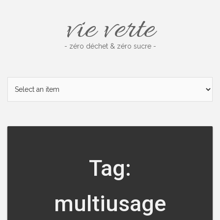
Skip
vie verte
to
content
- zéro déchet & zéro sucre -
Tag:
multiusage