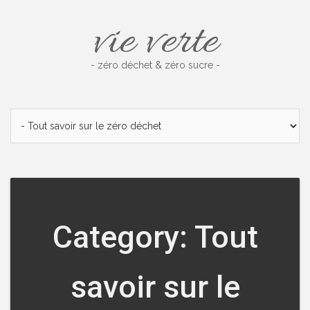
Skip
vie verte
to
content
- zéro déchet & zéro sucre -
Category: Tout
savoir sur le