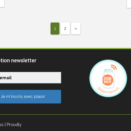
1
2
»
ption newsletter
Je m'inscris avec plaisir
ss
| Proudly