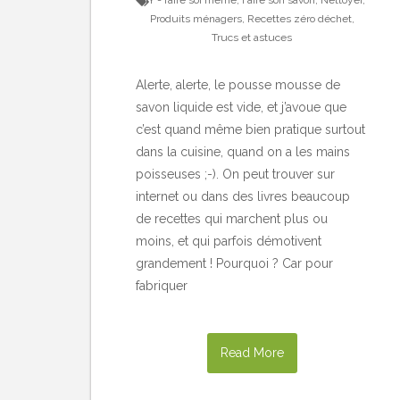
DIY - faire soi même
,
Faire son savon
,
Nettoyer
,
Produits ménagers
,
Recettes zéro déchet
,
Trucs et astuces
Alerte, alerte, le pousse mousse de
savon liquide est vide, et j’avoue que
c’est quand même bien pratique surtout
dans la cuisine, quand on a les mains
poisseuses ;-). On peut trouver sur
internet ou dans des livres beaucoup
de recettes qui marchent plus ou
moins, et qui parfois démotivent
grandement ! Pourquoi ? Car pour
fabriquer
Read More