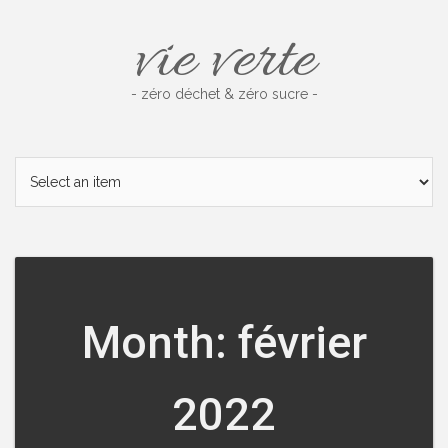
Skip
vie verte
to
content
- zéro déchet & zéro sucre -
Month: février
2022