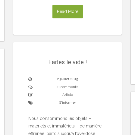
Read More
Faites le vide !
2 juillet 2015
0 comments
Article
S'informer
Nous consommons les objets –
matériels et immatériels – de manière
effrénée, parfois jusqu’à l’overdose.