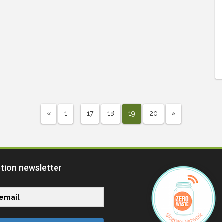
…
«
1
17
18
19
20
»
ption newsletter