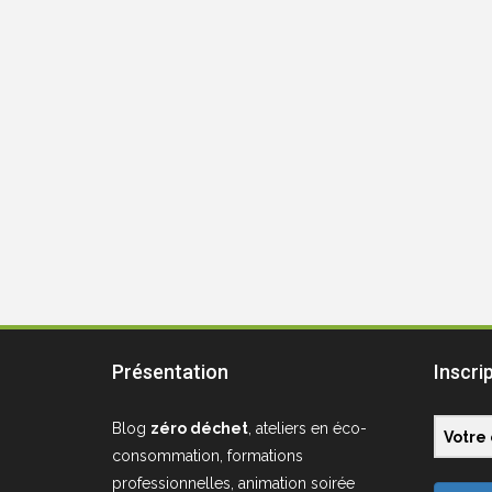
Présentation
Inscri
Blog
zéro déchet
, ateliers en éco-
consommation, formations
professionnelles, animation soirée