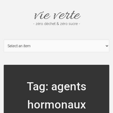
Skip
vie verte
to
content
- zéro déchet & zéro sucre -
Tag: agents
hormonaux