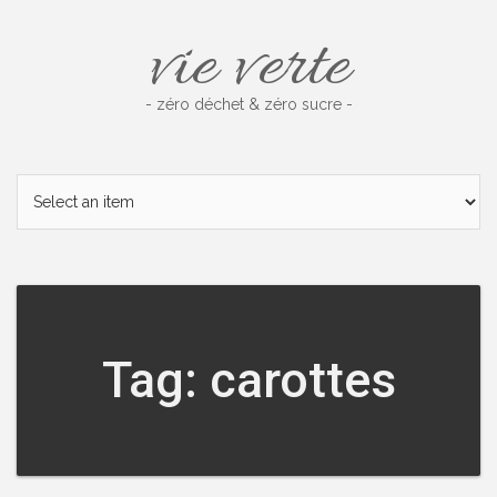
Skip
vie verte
to
content
- zéro déchet & zéro sucre -
Tag: carottes