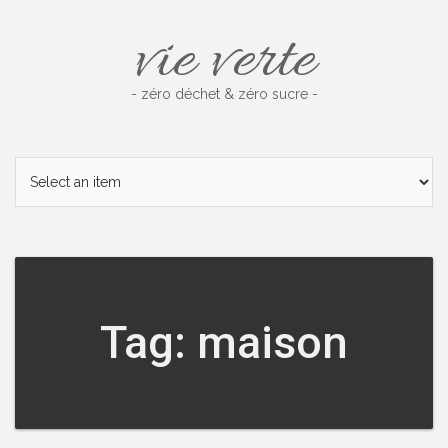
Skip
vie verte
to
content
- zéro déchet & zéro sucre -
Tag: maison