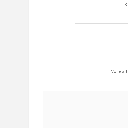
q
Votre adr