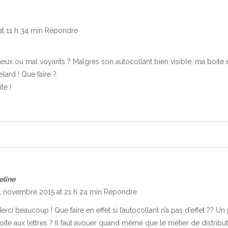
t 11 h 34 min
Répondre
neux ou mal voyants ? Malgrès son autocollant bien visible, ma boite 
ard ! Que faire ?
te !
eline
1 novembre 2015 at 21 h 24 min
Répondre
erci beaucoup ! Que faire en effet si l’autocollant n’a pas d’effet ?? Un
oite aux lettres ? Il faut avouer quand même que le métier de distribu