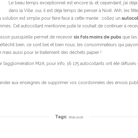
Le beau temps exceptionnel est encore là, et cependant, j’ai déjà 
dans la Ville, oui, il est déjà temps de penser à Noël. Ahh, les fêt
solution est simple pour faire face à cette marée : collez un
autocol
imés. Cet autocollant mentionne juste le souhait de continuer à recevoi
ussoir puisqu’elle permet de recevoir
six fois moins de pubs
que les 
éfléchit bien, ce sont bel et bien nous, les consommateurs qui payon
e mais aussi pour le traitement des déchets papier !
sur l’agglomération M2A, pour info, 16 175 autocollants ont été diffusés
ander aux enseignes de supprimer vos coordonnées des envois publ
Tags:
stop pub