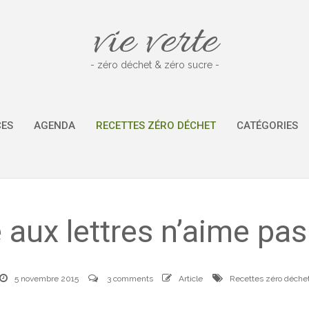
vie verte
- zéro déchet & zéro sucre -
CES
AGENDA
RECETTES ZÉRO DÉCHET
CATÉGORIES
 aux lettres n’aime pas
5 novembre 2015
3 comments
Article
Recettes zéro déche