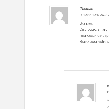
Thomas
9 novembre 2015 a
Bonjour,
Distributeurs harg
monceaux de papel
Bravo pour votre si
c
1
M
b