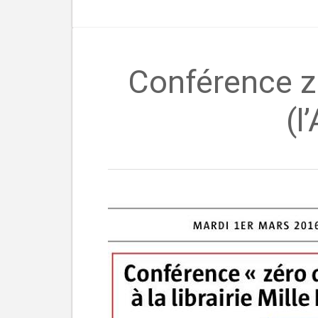
Conférence zér
(l