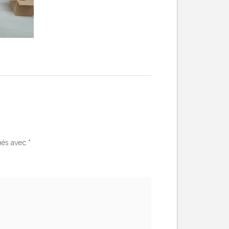
ués avec
*