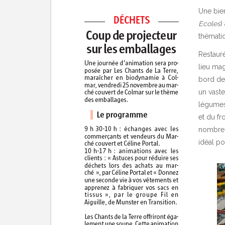
Une bien
Ecoles
)
thémati
Restauré
lieu mag
bord de
un vaste
légumes,
et du fr
nombreus
idéal po