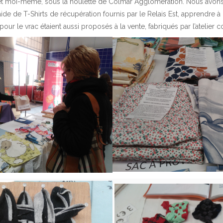
 et moi-même, sous la houlette de
Colmar Agglomération
. Nous avons
’aide de T-Shirts de récupération fournis par le Relais Est, apprendre à
r le vrac étaient aussi proposés à la vente, fabriqués par l’atelier co