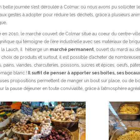
 belle journée s’est déroulée à Colmar, où nous avons pu solliciter l
 aux gestes à adopter pour réduire les déchets, grâce à plusieurs an
que.
 en 2010, le marché couvert de Colmar situé au coeur du centre-ville,
nifique qui témoigne de l’ère industrielle avec ses matériaux de brique
 la Lauch, il héberge un
marché permanent
, ouvert du mardi au 
 choix de produits et surtout, il est possible d’acheter de nombreuses 
 pains, viandes, charcuteries, poissons, sucres et épices, oeufs, pât
omage blanc !
Il suffit de penser à apporter ses boites, ses bocaux 
es propositions permettent de manger un bout sur place, ou de boire
ur la pause déjeuner en toute convivialité, grâce à l’atmosphère agréa