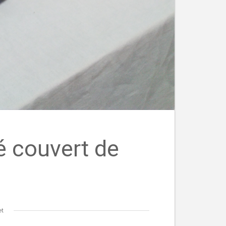
é couvert de
et