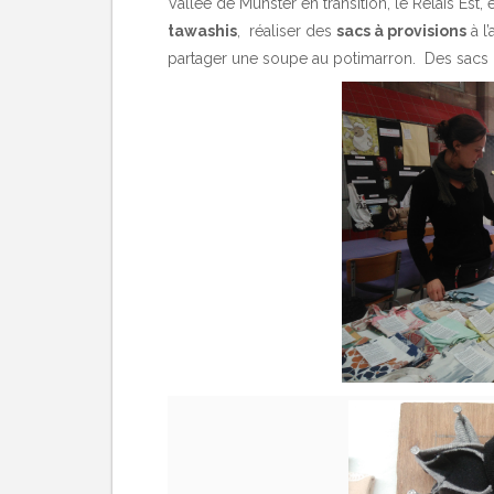
Vallée de Munster en transition
, le
Relais Est
,
tawashis
, réaliser des
sacs à provisions
à l
partager une soupe au potimarron. Des sacs pou