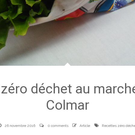
zéro déchet au march
Colmar
26 novembre 2016
0 comments
Article
Recettes zéro déch