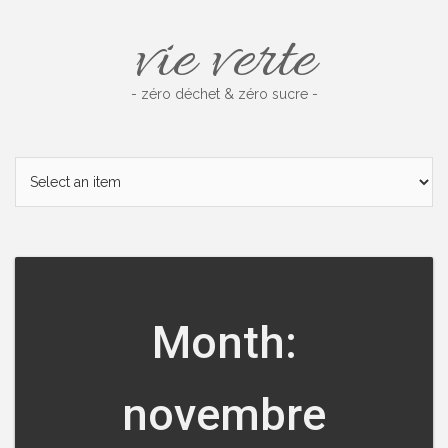
Skip
vie verte
to
content
- zéro déchet & zéro sucre -
Month:
novembre