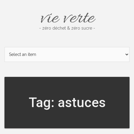
Skip
vie verte
to
content
- zéro déchet & zéro sucre -
Tag: astuces