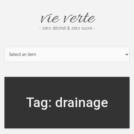
Skip
vie verte
to
content
- zéro déchet & zéro sucre -
Tag: drainage