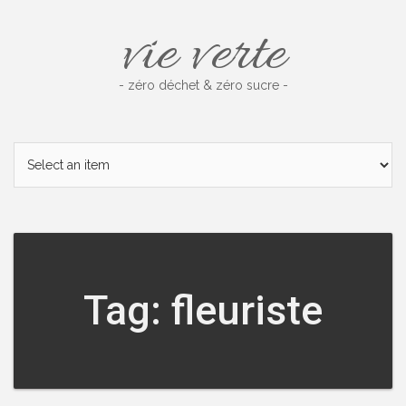
Skip
vie verte
to
content
- zéro déchet & zéro sucre -
Tag: fleuriste