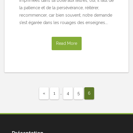
imprimées dans sa boite aux lettres, oui, il faut de
la patience et de la persévérance, réitérer,
recommencer, car bien souvent, notre demande
s’est égarée dans les rouages des enseignes….
Read More
…
«
1
4
5
6