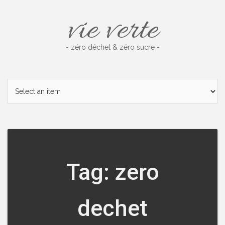
Skip
vie verte
to
content
- zéro déchet & zéro sucre -
Tag: zero
dechet