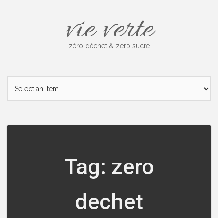
Skip
vie verte
to
content
- zéro déchet & zéro sucre -
Tag: zero
dechet