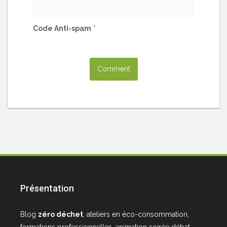
Code Anti-spam
*
Présentation
Blog
zéro déchet
, ateliers en éco-consommation,