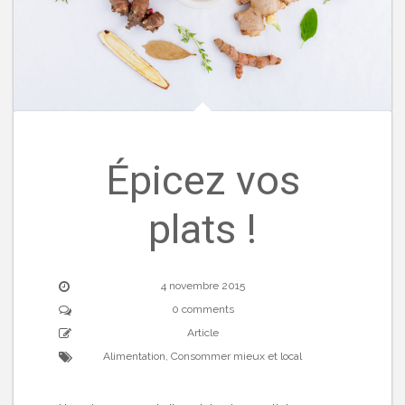
Épicez vos
plats !
4 novembre 2015
0 comments
Article
Alimentation
,
Consommer mieux et local