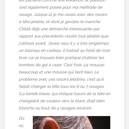
s’est également posée pour ma méthode de
rasage. Jusque là je me rasais avec des rasoirs
à tête jetable, et dont je gardais le manche.
C’était déjà une démarche intéressante par
rapport aux précédents rasoirs tout jetable que
j’utilisais avant. J’avais reçu il y a très longtemps
un blaireau en cadeau, il traînait au fond de mon
tiroir car je trouvais bien pratique d’utiliser les
bombes de gel à raser. C’est frais, ça mousse
beaucoup et une mousse qui tient bien. Le
problème avec ces rasoirs jetables, c’est qu’il
fallait changer la tête tous les 6 ou 7 rasages.
(La bande bleue, qui indique l’usure de la tête en
changeant de couleur vers le blanc était bien
blanche ou bout de 4 rasages environ).
Do
nc,