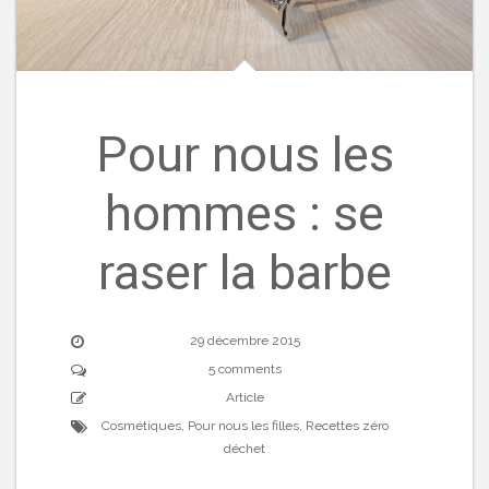
Pour nous les
hommes : se
raser la barbe
29 décembre 2015
5 comments
Article
Cosmétiques
,
Pour nous les filles
,
Recettes zéro
déchet