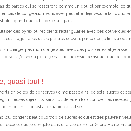
as de parties qui se resserrent, comme un goulot par exemple, ce qui
n cas de congélation, vous avez peut être déjà vécu le fait d’oublier
st plus grand que celui de l’eau liquide.
 d’utiliser des pyrex ou récipients rectangulaires avec des couvercles e
la cuisine, je ne les utilise pas très souvent parce que je tiens à opti
s surcharger pas mon congélateur avec des pots serrés et je laisse un
té, lorsque j’ouvre la porte, je n’ai aucune envie de risquer que des bo
, quasi tout !
liments en boites de conserves (je me passe ainsi de sels, sucres et b
égumineuses déjà cuits, sans liquide, et en fonction de mes recettes, je 
e
houmous maison
est alors rapide à réaliser !
(qui contient beaucoup trop de sucres et qui est très pauvre niveau 
e en deux et que je congèle dans une taie d’oreiller (merci Béa Johns