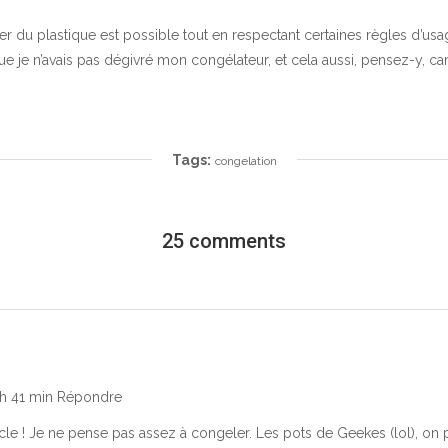
r du plastique est possible tout en respectant certaines règles d’usage
e je n’avais pas dégivré mon congélateur, et cela aussi, pensez-y, c
Tags:
congelation
25 comments
 h 41 min
Répondre
cle ! Je ne pense pas assez à congeler. Les pots de Geekes (lol), on peu