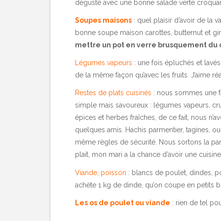
dégusté avec une bonne salade verte croquan
Soupes maisons
: quel plaisir d’avoir de la
bonne soupe maison carottes, butternut et ging
mettre un pot en verre brusquement du
Légumes vapeurs
: une fois épluchés et lavés,
de la même façon qu’avec les fruits. J’aime ré
Restes de plats cuisinés
: nous sommes une fam
simple mais savoureux : légumes vapeurs, crud
épices et herbes fraîches, de ce fait, nous n’a
quelques amis. Hachis parmentier, tagines, ou 
même règles de sécurité. Nous sortons la part le
plait, mon mari a la chance d’avoir une cuisin
Viande, poisson
: blancs de poulet, dindes, po
achète 1 kg de dinde, qu’on coupe en petits 
Les os de poulet ou viande
: rien de tel p