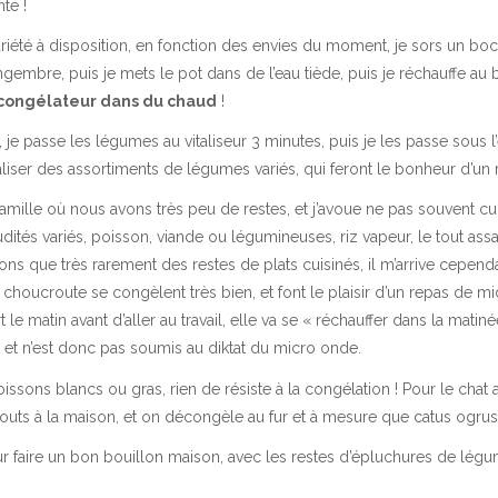
te !
 variété à disposition, en fonction des envies du moment, je sors un bo
embre, puis je mets le pot dans de l’eau tiède, puis je réchauffe au ba
 congélateur dans du chaud
!
 je passe les légumes au vitaliseur 3 minutes, puis je les passe sous l’
aliser des assortiments de légumes variés, qui feront le bonheur d’un 
ille où nous avons très peu de restes, et j’avoue ne pas souvent cu
ités variés, poisson, viande ou légumineuses, riz vapeur, le tout ass
vons que très rarement des restes de plats cuisinés, il m’arrive cepend
choucroute se congèlent très bien, et font le plaisir d’un repas de mi
 matin avant d’aller au travail, elle va se « réchauffer dans la matinée
e et n’est donc pas soumis au diktat du micro onde.
issons blancs ou gras, rien de résiste à la congélation ! Pour le chat a
bouts à la maison, et on décongèle au fur et à mesure que catus ogru
our faire un bon bouillon maison, avec les restes d’épluchures de légu