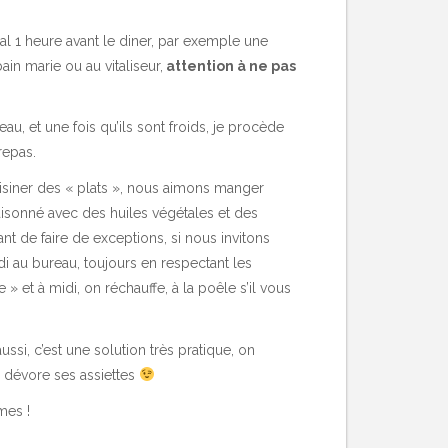
cal 1 heure avant le diner, par exemple une
in marie ou au vitaliseur,
attention à ne pas
eau, et une fois qu’ils sont froids, je procède
repas.
isiner des « plats », nous aimons manger
aisonné avec des huiles végétales et des
ant de faire de exceptions, si nous invitons
di au bureau, toujours en respectant les
 » et à midi, on réchauffe, à la poêle s’il vous
ussi, c’est une solution très pratique, on
s dévore ses assiettes
mes !