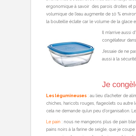
ergonomique à savoir des parois droites et p
volumique de l’eau augmente de 10 % environ e
la bouteille éclate car le volume de la glace e
Il m’arrive aussi
congélateur dans 
J’essaie de ne pa
aussi à la sécuri
Je congèle
Les légumineuses
: au lieu d’acheter de a
chiches, haricots rouges, flageolets ou autre l
cela ne demande qu’un peu d’organisation. L
Le pain
: nous ne mangeons plus de pain blanc 
pains noirs à la farine de seigle, que je coup