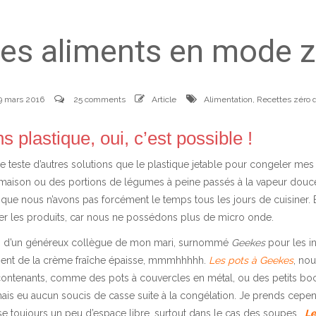
ses aliments en mode z
9 mars 2016
25 comments
Article
Alimentation
,
Recettes zéro 
 plastique, oui, c’est possible !
ue je teste d’autres solutions que le plastique jetable pour congeler m
ison ou des portions de légumes à peine passés à la vapeur douce.
t que nous n’avons pas forcément le temps tous les jours de cuisiner. E
er les produits, car nous ne possédons plus de micro onde.
res d’un généreux collègue de mon mari, surnommé
Geekes
pour les in
ent de la crème fraîche épaisse, mmmhhhhh.
Les pots à Geekes
, nou
es contenants, comme des pots à couvercles en métal, ou des petits bo
 jamais eu aucun soucis de casse suite à la congélation. Je prends cep
se toujours un peu d’espace libre, surtout dans le cas des soupes.
Le