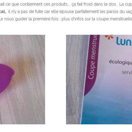
t ce que contiennent ces produits…. ça fait froid dans le dos. La cu
cal,
il n’y a pas de fuite car elle épouse parfaitement les parois du v
r nous guider la première fois :
plus d’infos sur la coupe menstruel