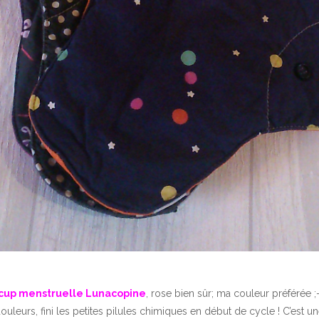
cup menstruelle Lunacopine
, rose bien sûr; ma couleur préférée ;
 douleurs, fini les petites pilules chimiques en début de cycle ! C’est u