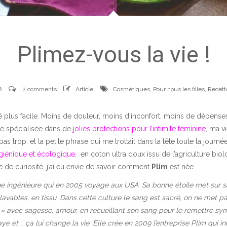
Plimez-vous la vie !
6
2 comments
Article
Cosmétiques
,
Pour nous les filles
,
Recett
té plus facile. Moins de douleur, moins d’inconfort, moins de dépense
ise spécialisée dans de
jolies protections pour l’intimité féminine
, ma v
 trop, et la petite phrase qui me trottait dans la tête toute la journé
ygiénique et écologique
, en coton ultra doux issu de l’agriculture biol
e de curiosité, j’ai eu envie de savoir comment
Plim
est née.
une ingénieure qui en 2005 voyage aux USA. Sa bonne étoile met sur 
 lavables, en tissu. Dans cette culture le sang est sacré, on ne met p
s » avec sagesse, amour, en recueillant son sang pour le remettre sy
aye et … ça lui change la vie. Elle crée en 2009 l’entreprise Plim qui i