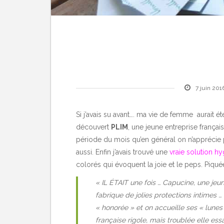
7 juin 201
Si j’avais su avant…. ma vie de femme aurait é
découvert
PLIM
, une jeune entreprise frança
période du mois qu’en général on n’apprécie pas
aussi. Enfin j’avais trouvé une
vraie solution h
colorés qui évoquent la joie et le peps. Piqué
« IL ÉTAIT une fois … Capucine, une je
fabrique de jolies protections intimes …
« honorée » et on accueille ses « lune
française rigole, mais troublée elle ess