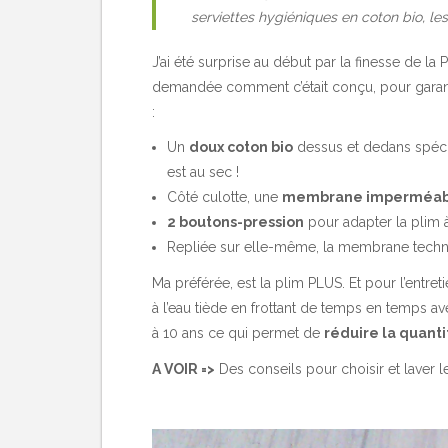
serviettes hygiéniques en coton bio, le
J’ai été surprise au début par la finesse de la
demandée comment c’était conçu, pour garantir
:
Un
doux coton bio
dessus et dedans spécial
est au sec !
Côté culotte, une
membrane imperméable
2 boutons-pression
pour adapter la plim à 
Repliée sur elle-même, la membrane techniqu
Ma préférée, est la
plim PLUS
. Et pour l’entre
à l’eau tiède en frottant de temps en temps ave
à 10 ans ce qui permet de
réduire la quant
A VOIR =>
Des conseils pour choisir et laver l