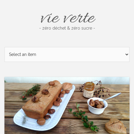
Skip
vie verte
to
content
- zéro déchet & zéro sucre -