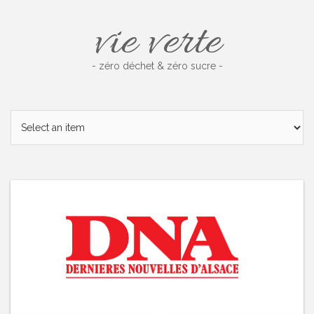
Skip
vie verte
to
content
- zéro déchet & zéro sucre -