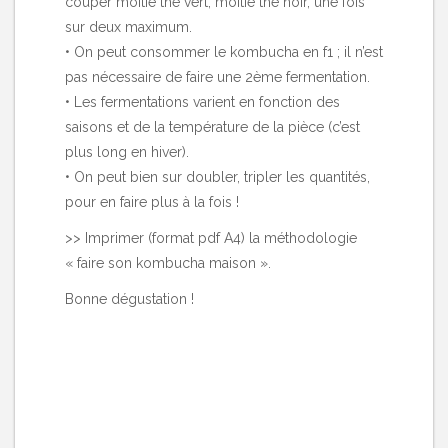
couper moitié thé vert, moitié thé noir, une fois
sur deux maximum.
• On peut consommer le kombucha en f1 ; il n’est
pas nécessaire de faire une 2ème fermentation.
• Les fermentations varient en fonction des
saisons et de la température de la pièce (c’est
plus long en hiver).
• On peut bien sur doubler, tripler les quantités,
pour en faire plus à la fois !
>> Imprimer (format pdf A4) la méthodologie
« faire son kombucha maison »
.
Bonne dégustation !