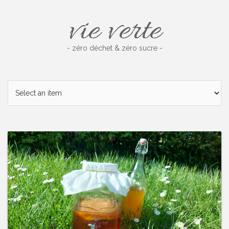
Skip
vie verte
to
content
- zéro déchet & zéro sucre -