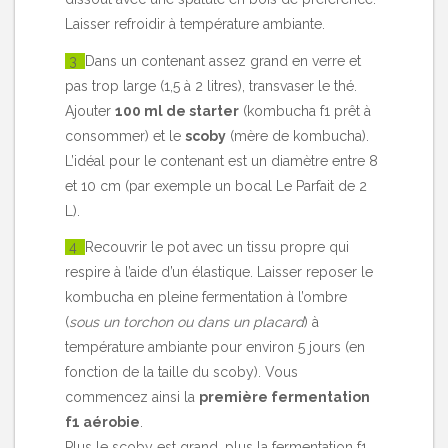
Laisser refroidir à température ambiante.
3
Dans un contenant assez grand en verre et
pas trop large (1,5 à 2 litres), transvaser le thé.
Ajouter
100 ml de starter
(kombucha f1 prêt à
consommer) et le
scoby
(mère de kombucha).
L’idéal pour le contenant est un diamètre entre 8
et 10 cm (par exemple un bocal Le Parfait de 2
L).
4
Recouvrir le pot avec un tissu propre qui
respire à l’aide d’un élastique. Laisser reposer le
kombucha en pleine fermentation à l’ombre
(
sous un torchon ou dans un placard
) à
température ambiante pour environ 5 jours (en
fonction de la taille du scoby). Vous
commencez ainsi la
première fermentation
f1 aérobie
.
Plus le scoby est grand, plus la fermentation f1