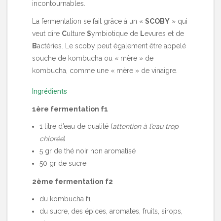
incontournables.
La fermentation se fait grâce à un «
SCOBY
» qui
veut dire
C
ulture
S
ymbiotique de
L
evures et de
B
actéries. Le scoby peut également être appelé
souche de kombucha ou « mère » de
kombucha, comme une « mère » de vinaigre.
Ingrédients
1ère fermentation f1
1 litre d’eau de qualité (
attention à l’eau trop
chlorée
)
5 gr de thé noir non aromatisé
50 gr de sucre
2ème fermentation f2
du kombucha f1
du sucre, des épices, aromates, fruits, sirops,