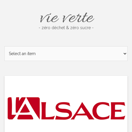
Skip
vie verte
to
content
- zéro déchet & zéro sucre -