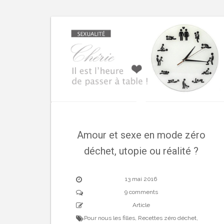
Amour et sexe en mode zéro
déchet, utopie ou réalité ?
13 mai 2016
9 comments
Article
Pour nous les filles
,
Recettes zéro déchet
,