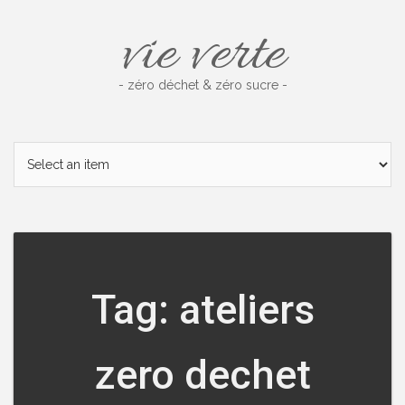
Skip
vie verte
to
content
- zéro déchet & zéro sucre -
Tag: ateliers
zero dechet