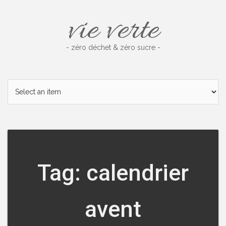
Skip
vie verte
to
content
- zéro déchet & zéro sucre -
Tag: calendrier
avent