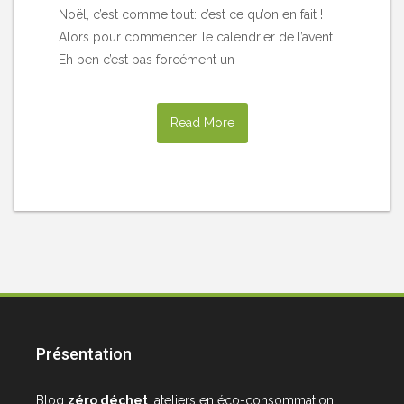
Noël, c’est comme tout: c’est ce qu’on en fait !
Alors pour commencer, le calendrier de l’avent…
Eh ben c’est pas forcément un
Read More
Présentation
Blog
zéro déchet
, ateliers en éco-consommation,