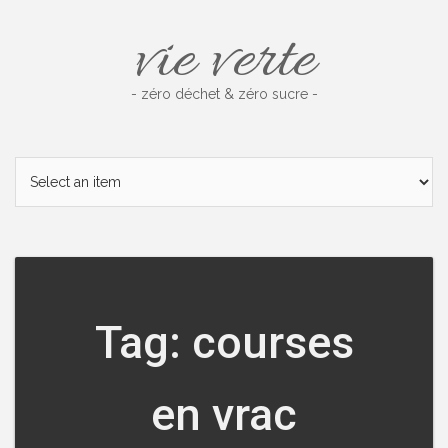
Skip
vie verte
to
content
- zéro déchet & zéro sucre -
Tag: courses
en vrac