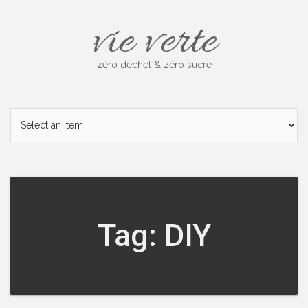
Skip
vie verte
to
content
- zéro déchet & zéro sucre -
Tag: DIY