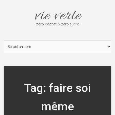
Skip
vie verte
to
content
- zéro déchet & zéro sucre -
Tag: faire soi
même