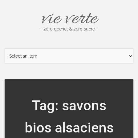
Skip
vie verte
to
content
- zéro déchet & zéro sucre -
Tag: savons
bios alsaciens