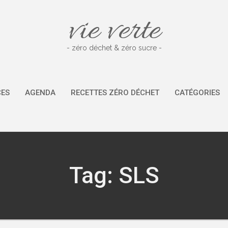
vie verte
- zéro déchet & zéro sucre -
CES
AGENDA
RECETTES ZÉRO DÉCHET
CATÉGORIES
Tag: SLS