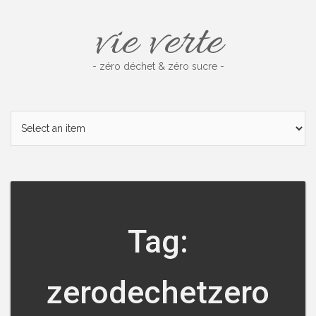
Skip
vie verte
to
content
- zéro déchet & zéro sucre -
Tag:
zerodechetzero