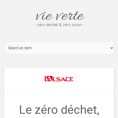
Skip
vie verte
to
content
- zéro déchet & zéro sucre -
Le zéro déchet,