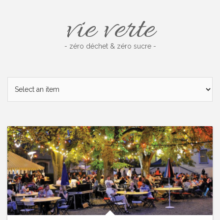
Skip
vie verte
to
content
- zéro déchet & zéro sucre -