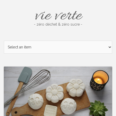
Skip
vie verte
to
content
- zéro déchet & zéro sucre -