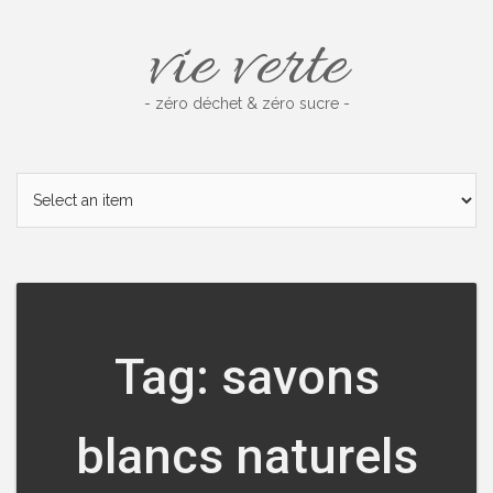
Skip
vie verte
to
content
- zéro déchet & zéro sucre -
Tag: savons
blancs naturels