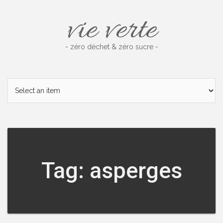
Skip
vie verte
to
content
- zéro déchet & zéro sucre -
Tag: asperges