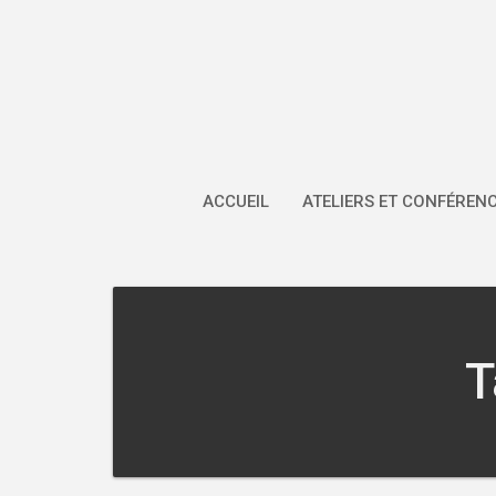
Skip
to
content
ACCUEIL
ATELIERS ET CONFÉREN
T