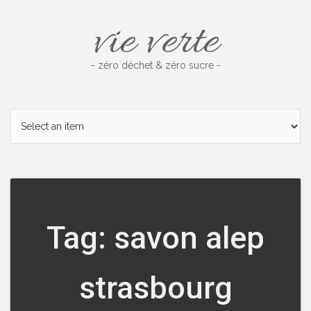
Skip
vie verte
to
content
- zéro déchet & zéro sucre -
Tag: savon alep
strasbourg