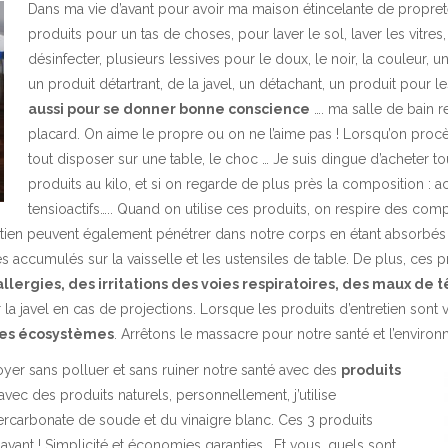
Dans ma vie d’avant pour avoir ma maison étincelante de propreté, 
produits pour un tas de choses, pour laver le sol, laver les vitres, l
désinfecter, plusieurs lessives pour le doux, le noir, la couleur, 
un produit détartrant,
de la javel, un détachant, un produit pour
aussi pour se donner bonne conscience
…. ma salle de bain r
placard. On aime le propre ou on ne l’aime pas ! Lorsqu’on procèd
tout disposer sur une table, le choc … Je suis dingue d’acheter to
produits au kilo, et si on regarde de plus près la composition : a
tensioactifs….. Quand on utilise ces produits, on respire des co
etien peuvent également pénétrer dans notre corps en étant absorbés 
 accumulés sur la vaisselle et les ustensiles de table. De plus, ce
lergies, des irritations des voies respiratoires, des maux de 
la javel en cas de projections. Lorsque les produits d’entretien sont
 les écosystèmes
. Arrêtons le massacre pour notre santé et l’environ
ttoyer sans polluer et sans ruiner notre santé avec des
produits
avec des produits naturels, personnellement, j’utilise
ercarbonate de soude et du vinaigre blanc. Ces 3 produits
 avant ! Simplicité et économies garanties… Et vous, quels sont