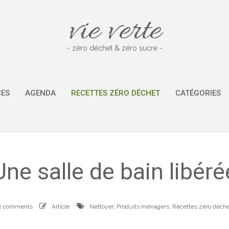
vie verte
- zéro déchet & zéro sucre -
CES
AGENDA
RECETTES ZÉRO DÉCHET
CATÉGORIES
Une salle de bain libéré
2 comments
Article
Nettoyer
,
Produits ménagers
,
Recettes zéro déch