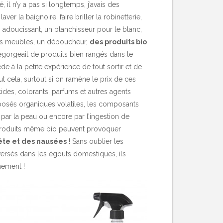
il n’y a pas si longtemps, j’avais des
aver la baignoire, faire briller la robinetterie,
un adoucissant, un blanchisseur pour le blanc,
 les meubles, un déboucheur,
des produits bio
egorgeait de produits bien rangés dans le
e à la petite expérience de tout sortir et de
ut cela, surtout si on ramène le prix de ces
cides, colorants, parfums et autres agents
mposés organiques volatiles, les composants
par la peau ou encore par l’ingestion de
s produits même bio peuvent provoquer
tête et des nausées
! Sans oublier les
 versés dans les égouts domestiques, ils
nement !