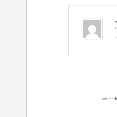
c
3
o
Votre adr