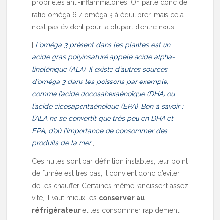
propriétés anti-inflammatoires. On parle donc de
ratio oméga 6 / oméga 3 à équilibrer, mais cela
n’est pas évident pour la plupart d’entre nous.
[
L’oméga 3 présent dans les plantes est un
acide gras polyinsaturé appelé acide alpha-
linolénique (ALA). Il existe d’autres sources
d’oméga 3 dans les poissons par exemple,
comme l’acide docosahexaénoïque (DHA) ou
l’acide eicosapentaénoïque (EPA). Bon à savoir :
l’ALA ne se convertit que très peu en DHA et
EPA, d’où l’importance de consommer des
produits de la mer
]
Ces huiles sont par définition instables, leur point
de fumée est très bas, il convient donc d’éviter
de les chauffer. Certaines même rancissent assez
vite, il vaut mieux les
conserver au
réfrigérateur
et les consommer rapidement