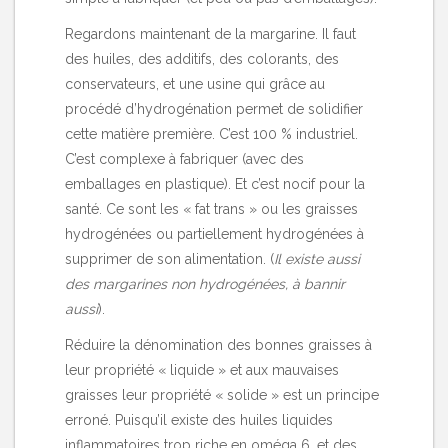
Regardons maintenant de la margarine. Il faut
des huiles, des additifs, des colorants, des
conservateurs, et une usine qui grâce au
procédé d’hydrogénation permet de solidifier
cette matière première. C’est 100 % industriel.
C’est complexe à fabriquer (avec des
emballages en plastique). Et c’est nocif pour la
santé. Ce sont les « fat trans » ou les graisses
hydrogénées ou partiellement hydrogénées à
supprimer de son alimentation. (
Il existe aussi
des margarines non hydrogénées, à bannir
aussi
).
Réduire la dénomination des bonnes graisses à
leur propriété « liquide » et aux mauvaises
graisses leur propriété « solide » est un principe
erroné. Puisqu’il existe des huiles liquides
inflammatoires trop riche en oméga 6, et des