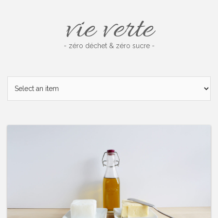
Skip
vie verte
to
content
- zéro déchet & zéro sucre -