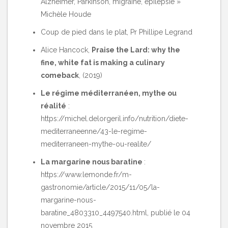
Alzheimer, Parkinson, migraine, épilepsie »
Michèle Houde
Coup de pied dans le plat, Pr Phillipe Legrand
Alice Hancock,
Praise the Lard: why the
fine, white fat is making a culinary
comeback
, (2019)
Le régime méditerranéen, mythe ou
réalité
:
https://michel.delorgeril.info/nutrition/diete-
mediterraneenne/43-le-regime-
mediterraneen-mythe-ou-realite/
La margarine nous baratine
:
https://www.lemonde.fr/m-
gastronomie/article/2015/11/05/la-
margarine-nous-
baratine_4803310_4497540.html
, publié le 04
novembre 2015