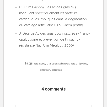
CL Curtis
et coll.
Les acides gras N-3
modulent spécifiquement les facteurs
cataboliques impliqués dans la dégradation
du cartilage articulaire
J Biol Chem (2000)
J. Delarue
Acides gras polyinsaturés n-3: anti-
catabolisme et prévention de l’insulino-
résistance
Nutr Clin Métabol (2000)
Tags:
,
,
,
,
graisses
graisses saturées
gras
lipides
,
omega3
omega6
4 comments